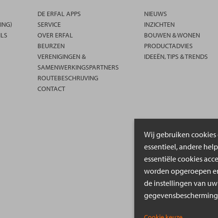
DE ERFAL APPS
NIEUWS
ING)
SERVICE
INZICHTEN
ILS
OVER ERFAL
BOUWEN & WONEN
BEURZEN
PRODUCTADVIES
VERENIGINGEN &
IDEEËN, TIPS & TRENDS
SAMENWERKINGSPARTNERS
ROUTEBESCHRIJVING
CONTACT
Wij gebruiken cookies 
essentieel, andere hel
essentiële cookies acc
worden opgeroepen en 
de instellingen van uw
gegevensbeschermings
Cookie keuze