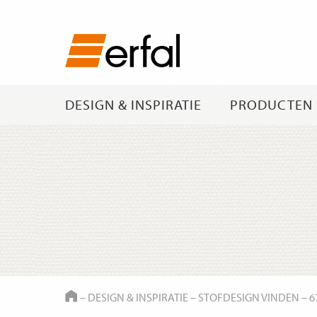
DESIGN & INSPIRATIE
PRODUCTEN
HOME
–
DESIGN & INSPIRATIE
–
STOFDESIGN VINDEN
–
6