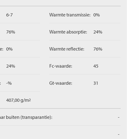
6-7
Warmte transmissie:
0%
76%
Warmte absorptie:
24%
e:
0%
Warmte reflectie:
76%
24%
Fc-waarde:
45
:
-%
Gt-waarde:
31
407,00 g/m
2
aar buiten (transparantie):
-
-