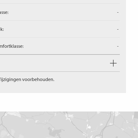
asse:
-
k:
-
fortklasse:
-
ijzigingen voorbehouden.