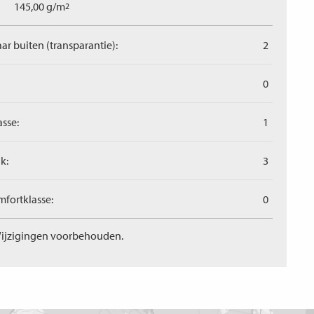
145,00 g/m
2
aar buiten (transparantie):
2
0
asse:
1
k:
3
fortklasse:
0
ijzigingen voorbehouden.