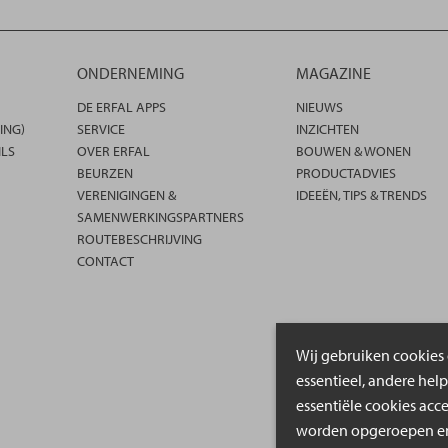
ONDERNEMING
MAGAZINE
DE ERFAL APPS
NIEUWS
ING)
SERVICE
INZICHTEN
ILS
OVER ERFAL
BOUWEN & WONEN
BEURZEN
PRODUCTADVIES
VERENIGINGEN &
IDEEËN, TIPS & TRENDS
SAMENWERKINGSPARTNERS
ROUTEBESCHRIJVING
CONTACT
Wij gebruiken cookies 
essentieel, andere hel
essentiële cookies acc
worden opgeroepen en 