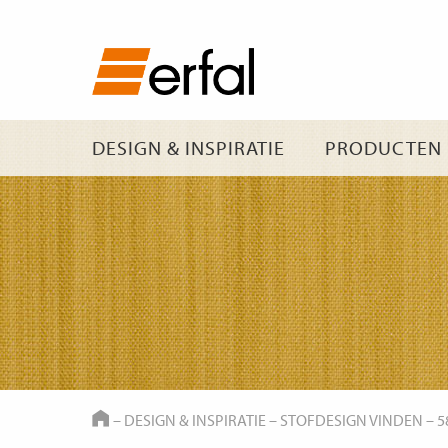
DESIGN & INSPIRATIE
PRODUCTEN
HOME
–
DESIGN & INSPIRATIE
–
STOFDESIGN VINDEN
–
5