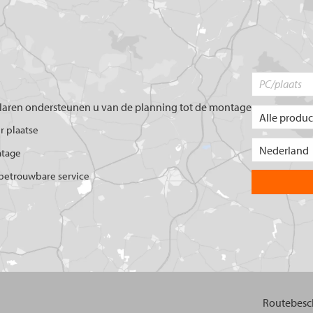
aren ondersteunen u van de planning tot de montage
er plaatse
ntage
betrouwbare service
Routebesch