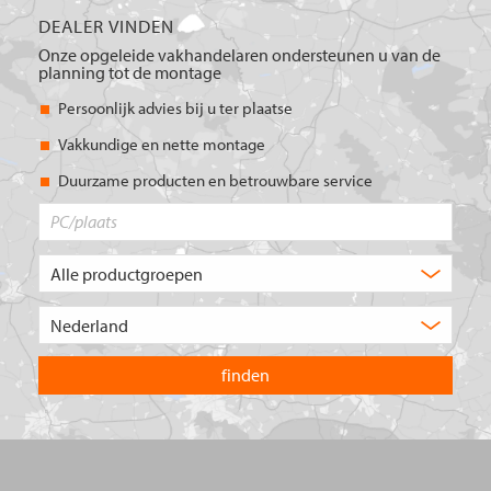
DEALER VINDEN
Onze opgeleide vakhandelaren ondersteunen u van de
planning tot de montage
Persoonlijk advies bij u ter plaatse
Vakkundige en nette montage
Duurzame producten en betrouwbare service
PC/plaats
Welk
type
product
Kies
zoekt
het
u?
land
waarin
u
wilt
zoeken.