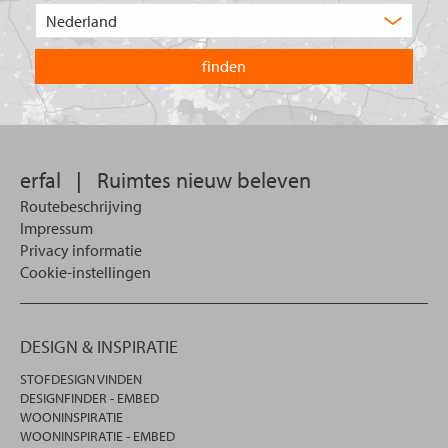
product
Kies
zoekt
het
u?
land
waarin
u
wilt
zoeken.
erfal
|
Ruimtes nieuw beleven
Routebeschrijving
Impressum
Privacy informatie
Cookie-instellingen
DESIGN & INSPIRATIE
STOFDESIGN VINDEN
DESIGNFINDER - EMBED
WOONINSPIRATIE
WOONINSPIRATIE - EMBED