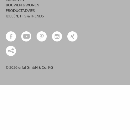
BOUWEN & WONEN
PRODUCTADVIES
IDEEËN, TIPS & TRENDS
© 2026 erfal GmbH & Co. KG