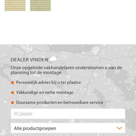
DEALER VINDEN
Onze opgeleide vakhandelaren ondersteunen u van de
planning tot de montage
Persoonlijk advies bij u ter plaatse
Vakkundige en nette montage
Duurzame producten en betrouwbare service
PC/plaats
Welk
type