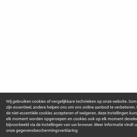
Wij gebruiken cookies of vergelijkbare technieken op onze website. So
zijn essentieel, andere helpen ons om ons online aanbod te verbeteren.
de niet-essentiële cookies accepteren of weigeren, deze instellingen ku
elk moment worden opgeroepen en cookies ook op elk moment deselec
bijvoorbeeld via de instellingen van uw browser. Meer informatie vindt u
onze gegevensbeschermingsverklaring