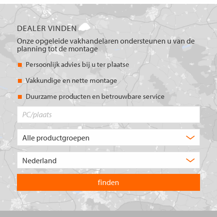
DEALER VINDEN
Onze opgeleide vakhandelaren ondersteunen u van de
planning tot de montage
Persoonlijk advies bij u ter plaatse
Vakkundige en nette montage
Duurzame producten en betrouwbare service
PC/plaats
Welk
type
product
Kies
zoekt
het
u?
land
waarin
u
wilt
zoeken.