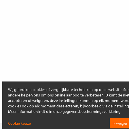
Wij gebruiken cookies of vergelijkbare technieken op onze website. Som
andere helpen ons om ons online aanbod te verbeteren. U kunt de niet
accepteren of weigeren, deze instellingen kunnen op elk moment wo
cookies ook op elk moment deselecteren, bijvoorbeeld via de instellin
Meer informatie vindt u in onze gegevensbeschermingsverklaring
Cookie keuze
Ik weiger
Op deze pagina