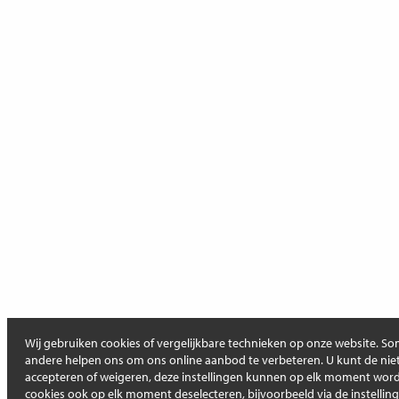
Wij gebruiken cookies of vergelijkbare technieken op onze website. Som
andere helpen ons om ons online aanbod te verbeteren. U kunt de niet
accepteren of weigeren, deze instellingen kunnen op elk moment wo
cookies ook op elk moment deselecteren, bijvoorbeeld via de instellin