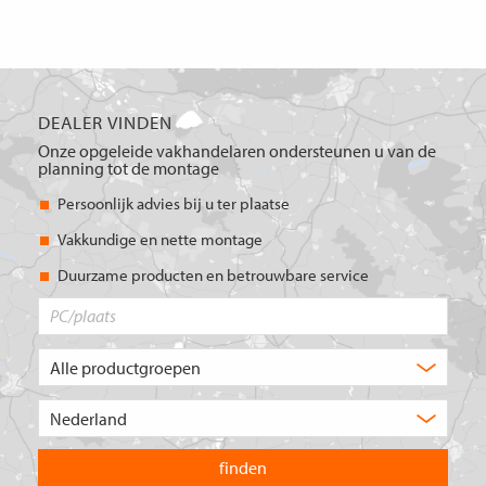
DEALER VINDEN
Onze opgeleide vakhandelaren ondersteunen u van de
planning tot de montage
Persoonlijk advies bij u ter plaatse
Vakkundige en nette montage
Duurzame producten en betrouwbare service
PC/plaats
Welk
type
product
Kies
zoekt
het
u?
land
waarin