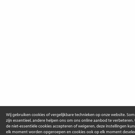
Wij gebruiken cookies of vergelijkbare technieken op onze website. So
zijn essentieel, andere helpen ons om ons online aanbod te verbeteren.
de niet-essentiële cookies accepteren of weigeren, deze instellingen ku
elk moment worden opgeroepen en cookies ook op elk moment deselec