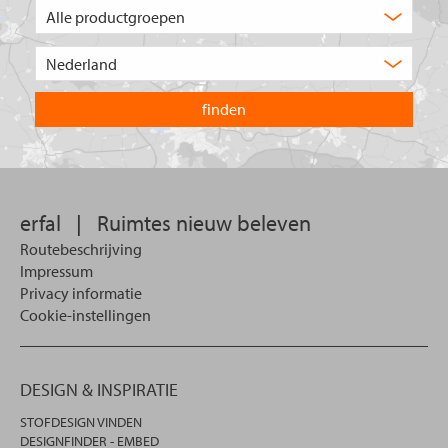
Welk
type
product
Kies
zoekt
het
u?
land
waarin
u
wilt
zoeken.
erfal
|
Ruimtes nieuw beleven
Routebeschrijving
Impressum
Privacy informatie
Cookie-instellingen
DESIGN & INSPIRATIE
STOFDESIGN VINDEN
DESIGNFINDER - EMBED