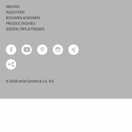
NIEUWS
INZICHTEN
BOUWEN & WONEN
PRODUCTADVIES
IDEEËN, TIPS & TRENDS
© 2026 erfal GmbH & Co. KG