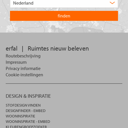
zoekt
het
u?
land
waarin
u
wilt
zoeken.
erfal
|
Ruimtes nieuw beleven
Routebeschrijving
Impressum
Privacy informatie
Cookie-instellingen
DESIGN & INSPIRATIE
STOFDESIGN VINDEN
DESIGNFINDER - EMBED
WOONINSPIRATIE
WOONINSPIRATIE - EMBED
KLEURENGROEPZOEKER