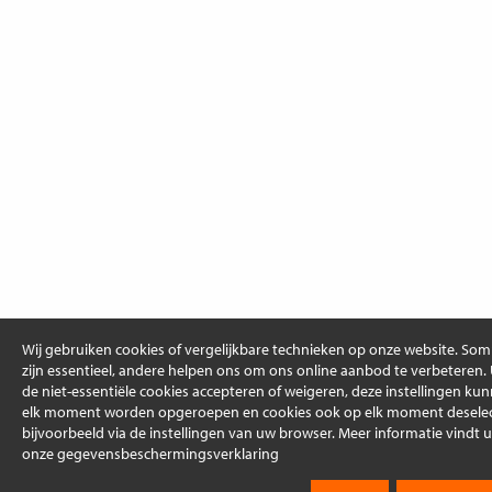
Wij gebruiken cookies of vergelijkbare technieken op onze website. So
zijn essentieel, andere helpen ons om ons online aanbod te verbeteren.
de niet-essentiële cookies accepteren of weigeren, deze instellingen ku
elk moment worden opgeroepen en cookies ook op elk moment deselec
bijvoorbeeld via de instellingen van uw browser. Meer informatie vindt u
onze gegevensbeschermingsverklaring