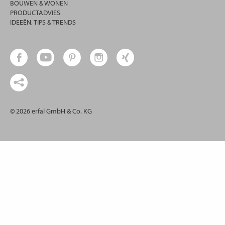
BOUWEN & WONEN
PRODUCTADVIES
IDEEËN, TIPS & TRENDS
© 2026 erfal GmbH & Co. KG