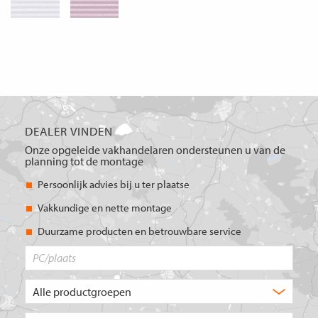
DEALER VINDEN
Onze opgeleide vakhandelaren ondersteunen u van de
planning tot de montage
Persoonlijk advies bij u ter plaatse
Vakkundige en nette montage
Duurzame producten en betrouwbare service
PC/plaats
Welk
type
product
Kies