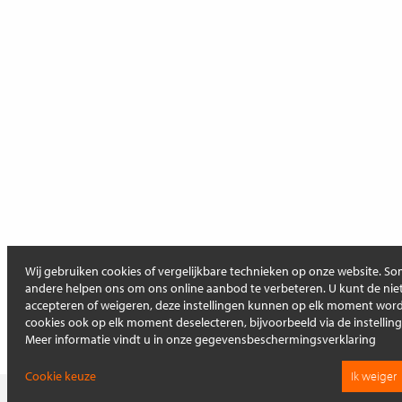
Wij gebruiken cookies of vergelijkbare technieken op onze website. Som
andere helpen ons om ons online aanbod te verbeteren. U kunt de niet
accepteren of weigeren, deze instellingen kunnen op elk moment wo
cookies ook op elk moment deselecteren, bijvoorbeeld via de instellin
Meer informatie vindt u in onze gegevensbeschermingsverklaring
Cookie keuze
Ik weiger
Op deze pagina