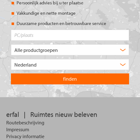
Persoonlijk advies bij u ter plaatse
Vakkundige en nette montage
Duurzame producten en betrouwbare service
PC/plaats
Welk
type
product
Kies
zoekt
het
u?
land
waarin
u
wilt
zoeken.
erfal
|
Ruimtes nieuw beleven
Routebeschrijving
Impressum
Privacy informatie