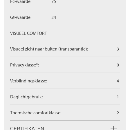
Fc-waarde:
75
Gt-waarde:
24
VISUEEL COMFORT
Visueel zicht naar buiten (transparantie):
3
Privacyklasse*:
0
Verblindingsklasse:
4
Daglichtgebruik:
1
Thermische comfortklasse:
2
CERTIFIKATEN