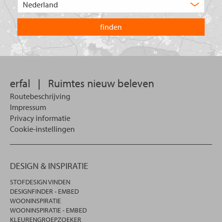
zoekt
het
u?
land
waarin
u
wilt
zoeken.
erfal
|
Ruimtes nieuw beleven
Routebeschrijving
Impressum
Privacy informatie
Cookie-instellingen
DESIGN & INSPIRATIE
STOFDESIGN VINDEN
DESIGNFINDER - EMBED
WOONINSPIRATIE
WOONINSPIRATIE - EMBED
KLEURENGROEPZOEKER