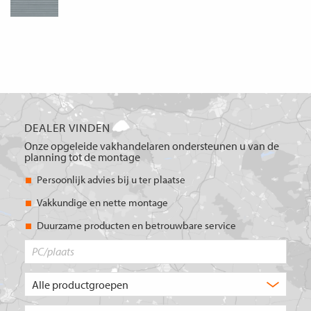
DEALER VINDEN
Onze opgeleide vakhandelaren ondersteunen u van de
planning tot de montage
Persoonlijk advies bij u ter plaatse
Vakkundige en nette montage
Duurzame producten en betrouwbare service
PC/plaats
Welk
type
product
Kies