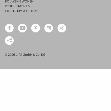
BOUWEN & WONEN
PRODUCTADVIES
IDEEËN, TIPS & TRENDS
© 2026 erfal GmbH & Co. KG