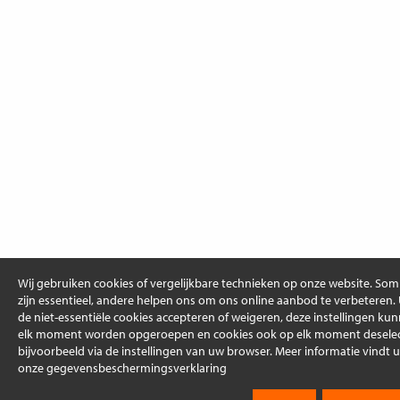
Wij gebruiken cookies of vergelijkbare technieken op onze website. So
zijn essentieel, andere helpen ons om ons online aanbod te verbeteren.
de niet-essentiële cookies accepteren of weigeren, deze instellingen ku
elk moment worden opgeroepen en cookies ook op elk moment deselec
bijvoorbeeld via de instellingen van uw browser. Meer informatie vindt u
onze gegevensbeschermingsverklaring