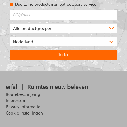
Duurzame producten en betrouwbare service
PC/plaats
Welk
type
product
Kies
zoekt
het
u?
land
waarin
u
wilt
zoeken.
erfal
|
Ruimtes nieuw beleven
Routebeschrijving
Impressum
Privacy informatie
Cookie-instellingen