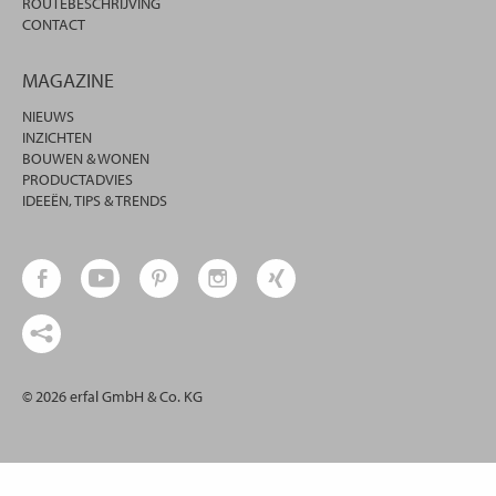
ROUTEBESCHRIJVING
CONTACT
MAGAZINE
NIEUWS
INZICHTEN
BOUWEN & WONEN
PRODUCTADVIES
IDEEËN, TIPS & TRENDS
© 2026 erfal GmbH & Co. KG