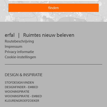
u?
land
waarin
u
wilt
zoeken.
erfal
|
Ruimtes nieuw beleven
Routebeschrijving
Impressum
Privacy informatie
Cookie-instellingen
DESIGN & INSPIRATIE
STOFDESIGN VINDEN
DESIGNFINDER - EMBED
WOONINSPIRATIE
WOONINSPIRATIE - EMBED
KLEURENGROEPZOEKER