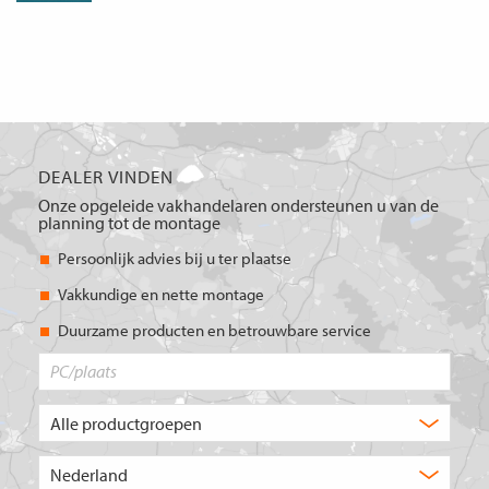
DEALER VINDEN
Onze opgeleide vakhandelaren ondersteunen u van de
planning tot de montage
Persoonlijk advies bij u ter plaatse
Vakkundige en nette montage
Duurzame producten en betrouwbare service
PC/plaats
Welk
type
product
Kies
zoekt
het