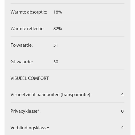
Warmte absorptie:
18%
Warmte reflectie:
82%
Fc-waarde:
51
Gt-waarde:
30
VISUEEL COMFORT
Visueel zicht naar buiten (transparantie):
4
Privacyklasse*:
0
Verblindingsklasse:
4