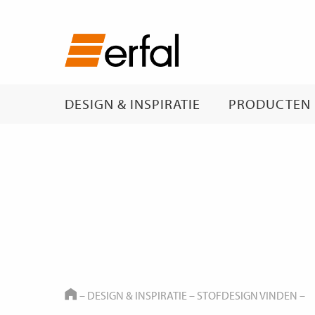
DESIGN & INSPIRATIE
PRODUCTEN
HOME
–
DESIGN & INSPIRATIE
–
STOFDESIGN VINDEN
–