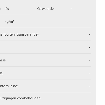
:
-%
Gt-waarde:
-
- g/m
2
aar buiten (transparantie):
-
-
asse:
-
k:
-
fortklasse:
-
ijzigingen voorbehouden.