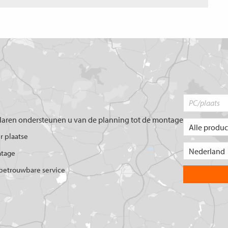
aren ondersteunen u van de planning tot de montage
er plaatse
ntage
betrouwbare service