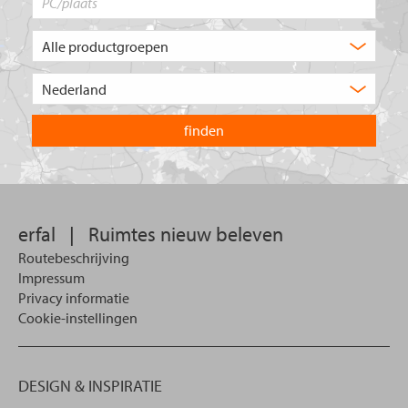
Welk
type
product
Kies
zoekt
het
u?
land
waarin
u
wilt
zoeken.
erfal
|
Ruimtes nieuw beleven
Routebeschrijving
Impressum
Privacy informatie
Cookie-instellingen
DESIGN & INSPIRATIE