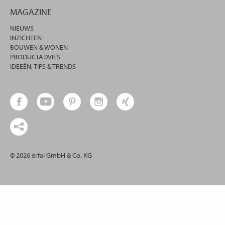
MAGAZINE
NIEUWS
INZICHTEN
BOUWEN & WONEN
PRODUCTADVIES
IDEEËN, TIPS & TRENDS
© 2026 erfal GmbH & Co. KG