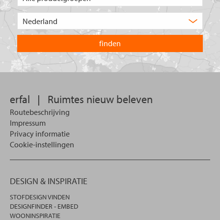
type
product
Kies
zoekt
het
u?
land
waarin
u
wilt
zoeken.
erfal
|
Ruimtes nieuw beleven
Routebeschrijving
Impressum
Privacy informatie
Cookie-instellingen
DESIGN & INSPIRATIE
STOFDESIGN VINDEN
DESIGNFINDER - EMBED
WOONINSPIRATIE