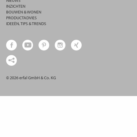
NIEUWS
INZICHTEN
BOUWEN & WONEN
PRODUCTADVIES
IDEEËN, TIPS & TRENDS
© 2026 erfal GmbH & Co. KG