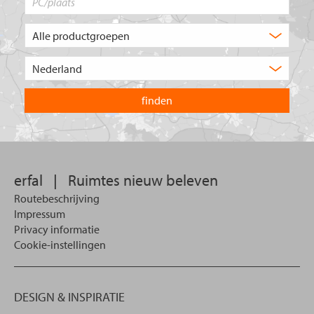
Welk
type
product
Kies
zoekt
het
u?
land
waarin
u
wilt
zoeken.
erfal
|
Ruimtes nieuw beleven
Routebeschrijving
Impressum
Privacy informatie
Cookie-instellingen
DESIGN & INSPIRATIE