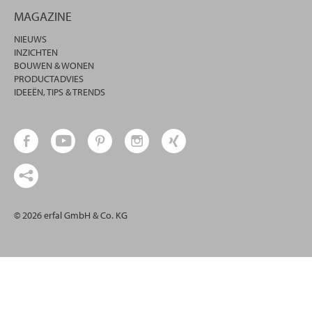
MAGAZINE
NIEUWS
INZICHTEN
BOUWEN & WONEN
PRODUCTADVIES
IDEEËN, TIPS & TRENDS
© 2026 erfal GmbH & Co. KG