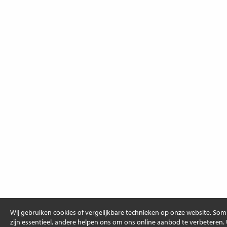
Wij gebruiken cookies of vergelijkbare technieken op onze website. So
zijn essentieel, andere helpen ons om ons online aanbod te verbeteren.