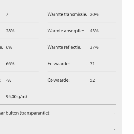
7
Warmte transmissie:
20%
28%
Warmte absorptie:
43%
e:
6%
Warmte reflectie:
37%
66%
Fc-waarde:
71
:
-%
Gt-waarde:
52
95,00 g/m
2
aar buiten (transparantie):
-
-