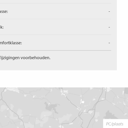
asse:
-
k:
-
fortklasse:
-
ijzigingen voorbehouden.