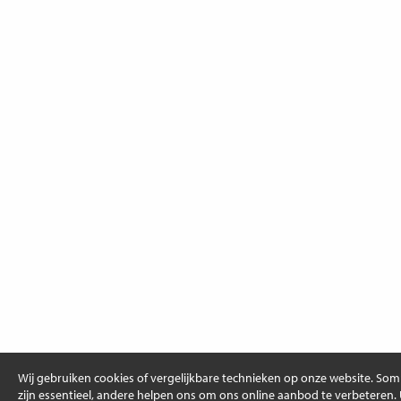
Wij gebruiken cookies of vergelijkbare technieken op onze website. So
zijn essentieel, andere helpen ons om ons online aanbod te verbeteren.