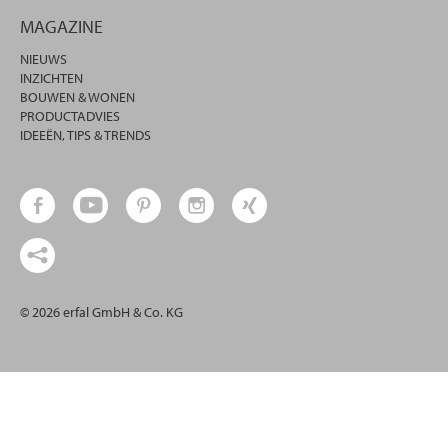
MAGAZINE
NIEUWS
INZICHTEN
BOUWEN & WONEN
PRODUCTADVIES
IDEEËN, TIPS & TRENDS
© 2026 erfal GmbH & Co. KG