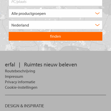
Welk
type
product
Kies
zoekt
het
u?
land
waarin
u
wilt
zoeken.
erfal
|
Ruimtes nieuw beleven
Routebeschrijving
Impressum
Privacy informatie
Cookie-instellingen
DESIGN & INSPIRATIE