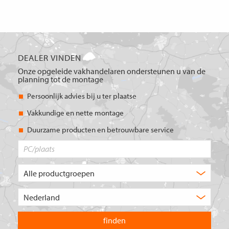
DEALER VINDEN
Onze opgeleide vakhandelaren ondersteunen u van de
planning tot de montage
Persoonlijk advies bij u ter plaatse
Vakkundige en nette montage
Duurzame producten en betrouwbare service
PC/plaats
Welk
type
product
Kies
zoekt
het
u?
land
waarin