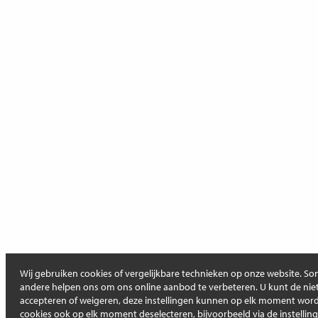
Wij gebruiken cookies of vergelijkbare technieken op onze website. Som
andere helpen ons om ons online aanbod te verbeteren. U kunt de niet
accepteren of weigeren, deze instellingen kunnen op elk moment wo
cookies ook op elk moment deselecteren, bijvoorbeeld via de instellin