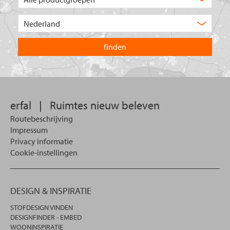
type
product
Kies
zoekt
het
u?
land
waarin
u
wilt
zoeken.
erfal
|
Ruimtes nieuw beleven
Routebeschrijving
Impressum
Privacy informatie
Cookie-instellingen
DESIGN & INSPIRATIE
STOFDESIGN VINDEN
DESIGNFINDER - EMBED
WOONINSPIRATIE