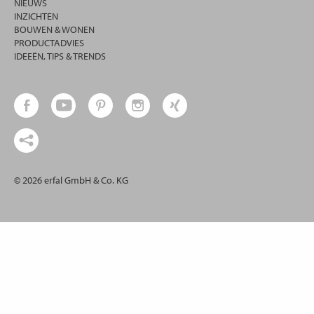
NIEUWS
INZICHTEN
BOUWEN & WONEN
PRODUCTADVIES
IDEEËN, TIPS & TRENDS
© 2026 erfal GmbH & Co. KG