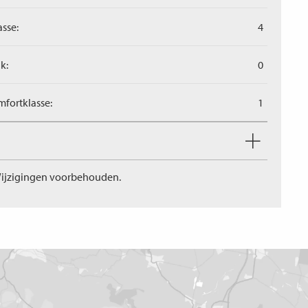
asse:
4
k:
0
fortklasse:
1
ijzigingen voorbehouden.