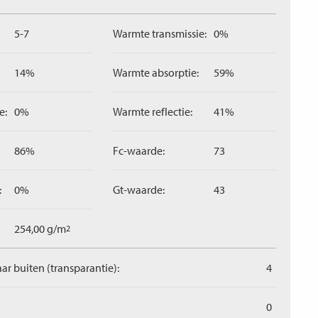
5-7
Warmte transmissie:
0%
14%
Warmte absorptie:
59%
e:
0%
Warmte reflectie:
41%
86%
Fc-waarde:
73
:
0%
Gt-waarde:
43
254,00 g/m
2
aar buiten (transparantie):
4
0