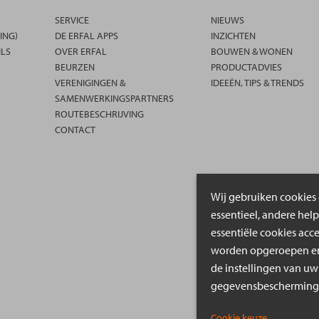
SERVICE
NIEUWS
ING)
DE ERFAL APPS
INZICHTEN
ILS
OVER ERFAL
BOUWEN & WONEN
BEURZEN
PRODUCTADVIES
VERENIGINGEN &
IDEEËN, TIPS & TRENDS
SAMENWERKINGSPARTNERS
ROUTEBESCHRIJVING
CONTACT
Wij gebruiken cookies 
essentieel, andere hel
essentiële cookies acc
worden opgeroepen en 
de instellingen van uw
gegevensbeschermings
Cookie keuze