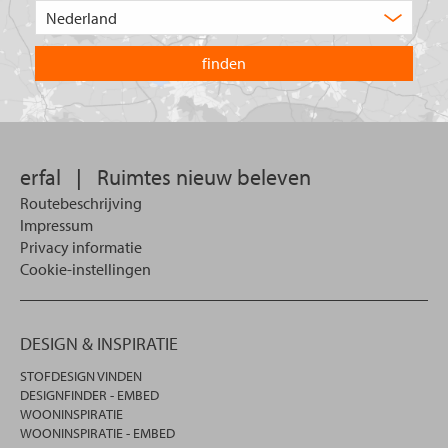
Kies
zoekt
het
u?
land
waarin
u
wilt
zoeken.
erfal
|
Ruimtes nieuw beleven
Routebeschrijving
Impressum
Privacy informatie
Cookie-instellingen
DESIGN & INSPIRATIE
STOFDESIGN VINDEN
DESIGNFINDER - EMBED
WOONINSPIRATIE
WOONINSPIRATIE - EMBED