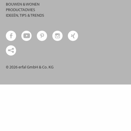
BOUWEN & WONEN
PRODUCTADVIES
IDEEËN, TIPS & TRENDS
© 2026 erfal GmbH & Co. KG