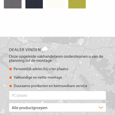
DEALER VINDEN
Onze opgeleide vakhandelaren ondersteunen u van de
planning tot de montage
Persoonlijk advies bij u ter plaatse
Vakkundige en nette montage
Duurzame producten en betrouwbare service
PC/plaats
Welk
type
product