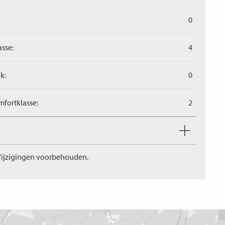
0
asse:
4
k:
0
fortklasse:
2
ijzigingen voorbehouden.