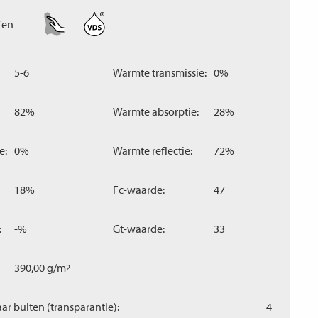
fen
5-6
Warmte transmissie:
0%
82%
Warmte absorptie:
28%
e:
0%
Warmte reflectie:
72%
18%
Fc-waarde:
47
:
-%
Gt-waarde:
33
390,00 g/m
2
aar buiten (transparantie):
4