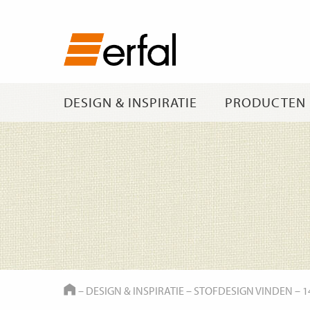
DESIGN & INSPIRATIE
PRODUCTEN
HOME
–
DESIGN & INSPIRATIE
–
STOFDESIGN VINDEN
–
1