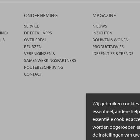
ONDERNEMING
MAGAZINE
SERVICE
NIEUWS
ING)
DE ERFAL APPS
INZICHTEN
ILS
OVER ERFAL
BOUWEN & WONEN
BEURZEN
PRODUCTADVIES
VERENIGINGEN &
IDEEËN, TIPS & TRENDS
SAMENWERKINGSPARTNERS
ROUTEBESCHRIJVING
CONTACT
Wij gebruiken cookies 
essentieel, andere hel
essentiële cookies acc
worden opgeroepen en 
de instellingen van uw