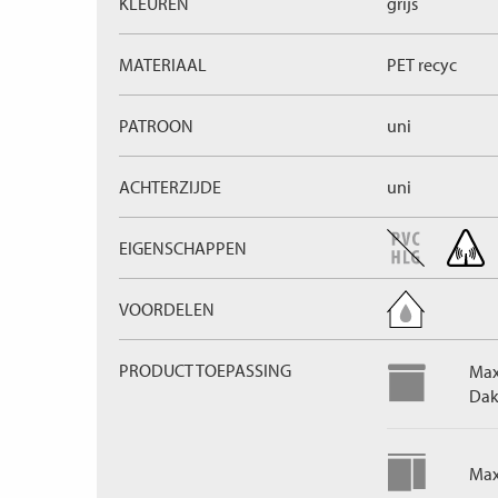
KLEUREN
grijs
MATERIAAL
PET recyc
PATROON
uni
ACHTERZIJDE
uni
EIGENSCHAPPEN
VOORDELEN
PRODUCT TOEPASSING
Max
Dak
Max