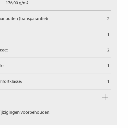
176,00 g/m
2
aar buiten (transparantie):
2
1
asse:
2
k:
1
fortklasse:
1
ijzigingen voorbehouden.