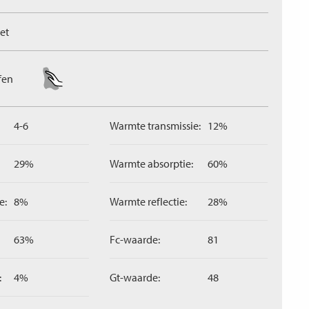
et
fen
4-6
Warmte transmissie:
12%
29%
Warmte absorptie:
60%
e:
8%
Warmte reflectie:
28%
63%
Fc-waarde:
81
:
4%
Gt-waarde:
48