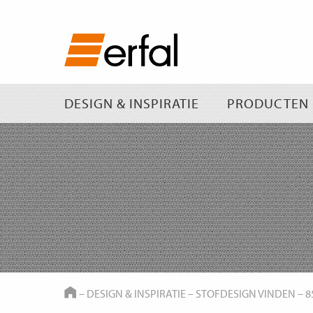
DESIGN & INSPIRATIE
PRODUCTEN
HOME
–
DESIGN & INSPIRATIE
–
STOFDESIGN VINDEN
–
8