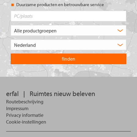
Duurzame producten en betrouwbare service
PC/plaats
Welk
type
product
Kies
zoekt
het
u?
land
waarin
u
wilt
zoeken.
erfal
|
Ruimtes nieuw beleven
Routebeschrijving
Impressum
Privacy informatie
Cookie-instellingen