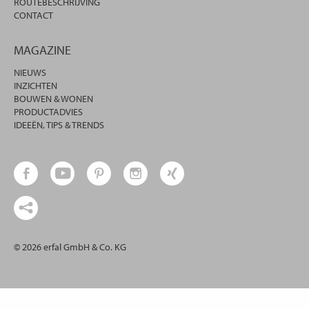
ROUTEBESCHRIJVING
CONTACT
MAGAZINE
NIEUWS
INZICHTEN
BOUWEN & WONEN
PRODUCTADVIES
IDEEËN, TIPS & TRENDS
© 2026 erfal GmbH & Co. KG