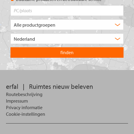
PC/plaats
Welk
type
product
Kies
zoekt
het
u?
land
waarin
u
wilt
zoeken.
erfal
|
Ruimtes nieuw beleven
Routebeschrijving
Impressum
Privacy informatie
Cookie-instellingen