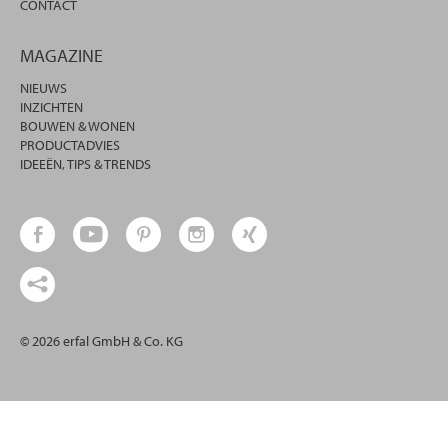
CONTACT
MAGAZINE
NIEUWS
INZICHTEN
BOUWEN & WONEN
PRODUCTADVIES
IDEEËN, TIPS & TRENDS
© 2026 erfal GmbH & Co. KG