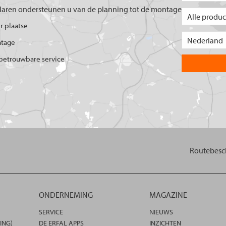
aren ondersteunen u van de planning tot de montage
er plaatse
ntage
betrouwbare service
Routebesch
ONDERNEMING
MAGAZINE
SERVICE
NIEUWS
ING)
DE ERFAL APPS
INZICHTEN