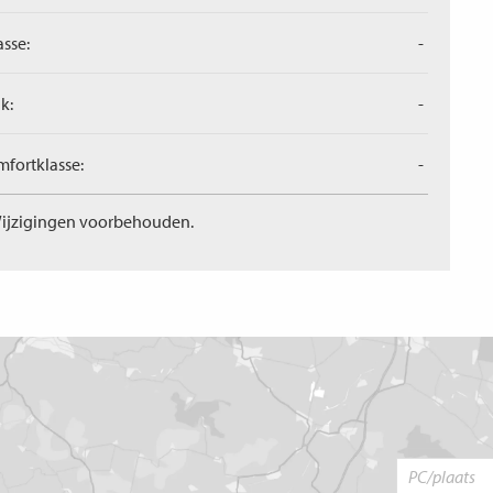
asse:
-
k:
-
fortklasse:
-
ijzigingen voorbehouden.