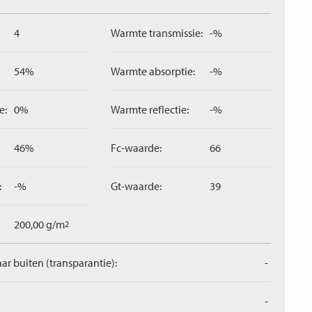
4
Warmte transmissie:
-%
54%
Warmte absorptie:
-%
e:
0%
Warmte reflectie:
-%
46%
Fc-waarde:
66
:
-%
Gt-waarde:
39
200,00 g/m
2
aar buiten (transparantie):
-
-