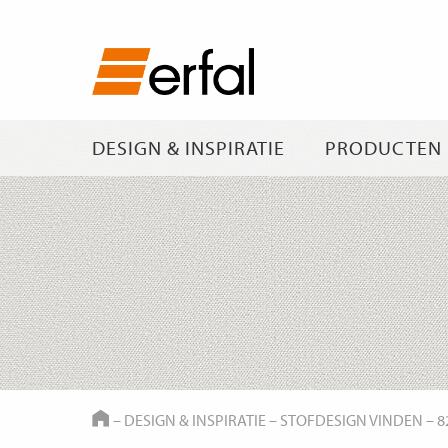
DESIGN & INSPIRATIE
PRODUCTEN
HOME
–
DESIGN & INSPIRATIE
–
STOFDESIGN VINDEN
–
8