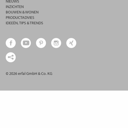
NIEUWS
INZICHTEN
BOUWEN & WONEN
PRODUCTADVIES
IDEEËN, TIPS & TRENDS
© 2026 erfal GmbH & Co. KG