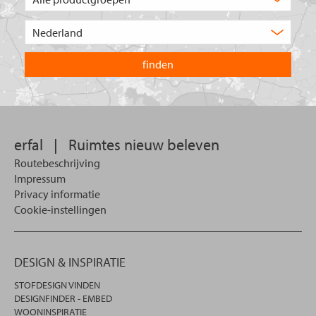
type
product
Kies
zoekt
het
u?
land
waarin
u
wilt
zoeken.
erfal
|
Ruimtes nieuw beleven
Routebeschrijving
Impressum
Privacy informatie
Cookie-instellingen
DESIGN & INSPIRATIE
STOFDESIGN VINDEN
DESIGNFINDER - EMBED
WOONINSPIRATIE