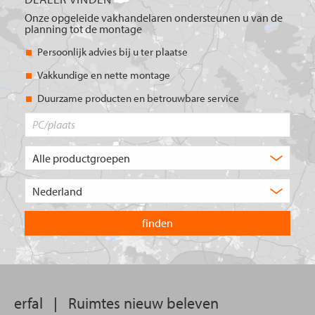
Onze opgeleide vakhandelaren ondersteunen u van de
planning tot de montage
Persoonlijk advies bij u ter plaatse
Vakkundige en nette montage
Duurzame producten en betrouwbare service
PC/plaats
Welk
type
product
Kies
zoekt
het
u?
land
waarin
u
wilt
zoeken.
erfal
|
Ruimtes nieuw beleven