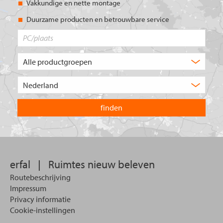
Vakkundige en nette montage
Duurzame producten en betrouwbare service
PC/plaats
Welk
type
product
Kies
zoekt
het
u?
land
waarin
u
wilt
zoeken.
erfal
|
Ruimtes nieuw beleven
Routebeschrijving
Impressum
Privacy informatie
Cookie-instellingen