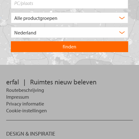
PC/plaats
Welk
type
product
Kies
zoekt
het
u?
land
waarin
u
wilt
zoeken.
erfal
|
Ruimtes nieuw beleven
Routebeschrijving
Impressum
Privacy informatie
Cookie-instellingen
DESIGN & INSPIRATIE