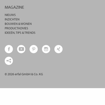
MAGAZINE
NIEUWS
INZICHTEN
BOUWEN & WONEN
PRODUCTADVIES
IDEEËN, TIPS & TRENDS
© 2026 erfal GmbH & Co. KG