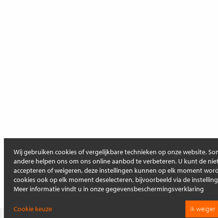
Wij gebruiken cookies of vergelijkbare technieken op onze website. Som
andere helpen ons om ons online aanbod te verbeteren. U kunt de niet
accepteren of weigeren, deze instellingen kunnen op elk moment wo
cookies ook op elk moment deselecteren, bijvoorbeeld via de instellin
Meer informatie vindt u in onze gegevensbeschermingsverklaring
Cookie keuze
Ik weiger
Op deze pagina