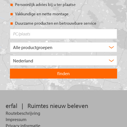
Persoonlijk advies bij u ter plaatse
Vakkundige en nette montage
Duurzame producten en betrouwbare service
PC/plaats
Welk
type
product
Kies
zoekt
het
u?
land
waarin
u
wilt
zoeken.
erfal
|
Ruimtes nieuw beleven
Routebeschrijving
Impressum
Privacy informatie