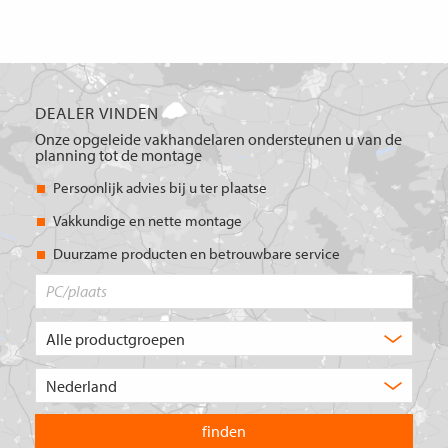
DEALER VINDEN
Onze opgeleide vakhandelaren ondersteunen u van de
planning tot de montage
Persoonlijk advies bij u ter plaatse
Vakkundige en nette montage
Duurzame producten en betrouwbare service
PC/plaats
Welk
type
product
Kies
zoekt
het
u?
land
waarin