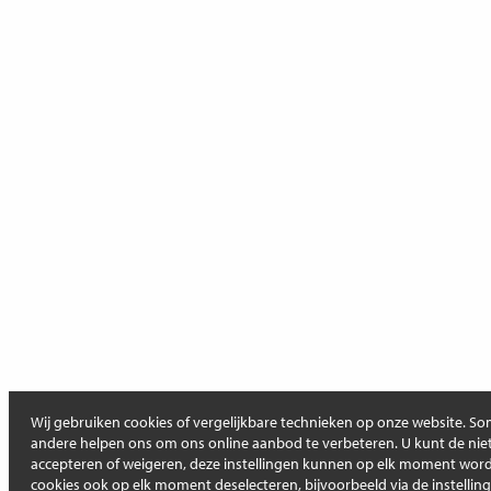
Wij gebruiken cookies of vergelijkbare technieken op onze website. Som
andere helpen ons om ons online aanbod te verbeteren. U kunt de niet
accepteren of weigeren, deze instellingen kunnen op elk moment wo
cookies ook op elk moment deselecteren, bijvoorbeeld via de instellin