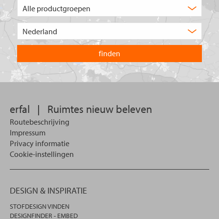
Welk
type
product
Kies
zoekt
het
u?
land
waarin
u
wilt
zoeken.
erfal
|
Ruimtes nieuw beleven
Routebeschrijving
Impressum
Privacy informatie
Cookie-instellingen
DESIGN & INSPIRATIE
STOFDESIGN VINDEN
DESIGNFINDER - EMBED