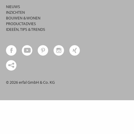
NIEUWS
INZICHTEN
BOUWEN & WONEN
PRODUCTADVIES
IDEEËN, TIPS & TRENDS
© 2026 erfal GmbH & Co. KG