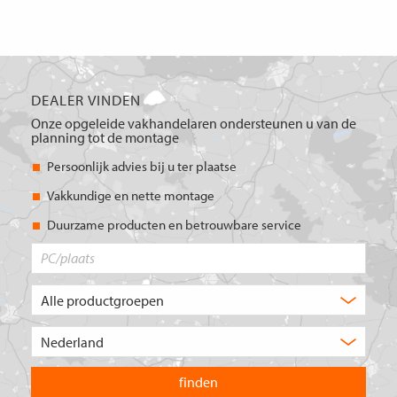
DEALER VINDEN
Onze opgeleide vakhandelaren ondersteunen u van de
planning tot de montage
Persoonlijk advies bij u ter plaatse
Vakkundige en nette montage
Duurzame producten en betrouwbare service
PC/plaats
Welk
type
product
Kies
zoekt
het
u?
land
waarin