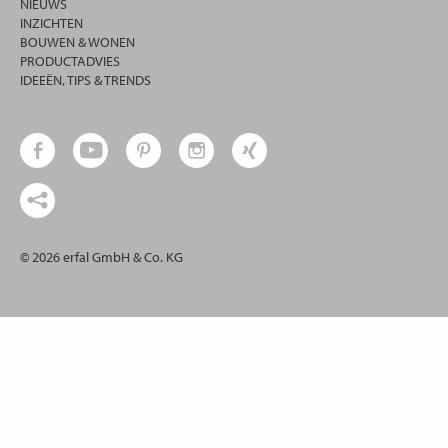
NIEUWS
INZICHTEN
BOUWEN & WONEN
PRODUCTADVIES
IDEEËN, TIPS & TRENDS
© 2026 erfal GmbH & Co. KG