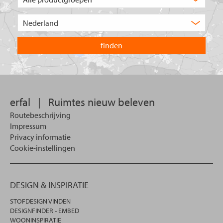
type
product
Kies
zoekt
het
u?
land
waarin
u
wilt
zoeken.
erfal
|
Ruimtes nieuw beleven
Routebeschrijving
Impressum
Privacy informatie
Cookie-instellingen
DESIGN & INSPIRATIE
STOFDESIGN VINDEN
DESIGNFINDER - EMBED
WOONINSPIRATIE