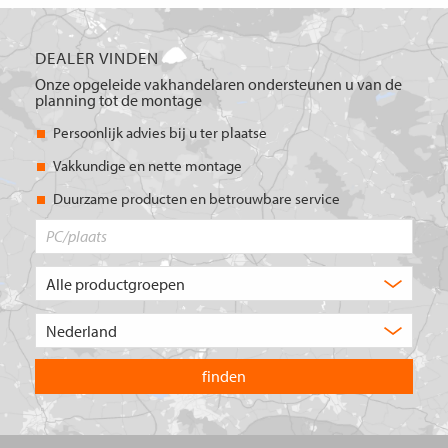
DEALER VINDEN
Onze opgeleide vakhandelaren ondersteunen u van de
planning tot de montage
Persoonlijk advies bij u ter plaatse
Vakkundige en nette montage
Duurzame producten en betrouwbare service
PC/plaats
Welk
type
product
Kies
zoekt
het
u?
land
waarin
u
wilt
zoeken.