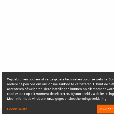
Wij gebruiken cookies of vergelijkbare technieken op onze website. Som
andere helpen ons om ons online aanbod te verbeteren. U kunt de niet
accepteren of weigeren, deze instellingen kunnen op elk moment wo
cookies ook op elk moment deselecteren, bijvoorbeeld via de instellin
Meer informatie vindt u in onze gegevensbeschermingsverklaring
Cookie keuze
Ik weiger
Op deze pagina