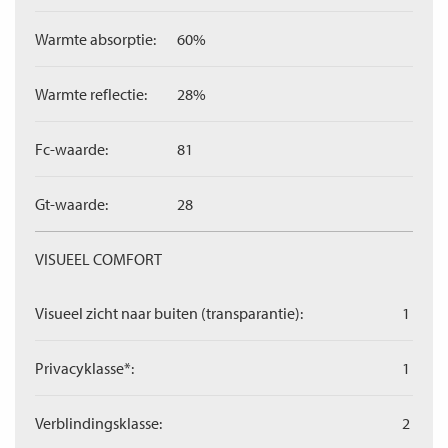
Warmte absorptie:
60%
Warmte reflectie:
28%
Fc-waarde:
81
Gt-waarde:
28
VISUEEL COMFORT
Visueel zicht naar buiten (transparantie):
1
Privacyklasse*:
1
Verblindingsklasse:
2