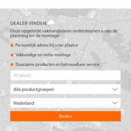
DEALER VINDEN
Onze opgeleide vakhandelaren ondersteunen u van de
planning tot de montage
Persoonlijk advies bij u ter plaatse
Vakkundige en nette montage
Duurzame producten en betrouwbare service
PC/plaats
Welk
type
product
Kies
zoekt
het
u?
land
waarin
u
wilt