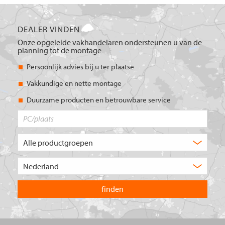
DEALER VINDEN
Onze opgeleide vakhandelaren ondersteunen u van de
planning tot de montage
Persoonlijk advies bij u ter plaatse
Vakkundige en nette montage
Duurzame producten en betrouwbare service
PC/plaats
Welk
type
product
Kies
zoekt
het
u?
land
waarin
u
wilt
zoeken.