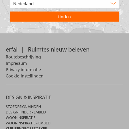
Kies
zoekt
het
u?
land
waarin
u
wilt
zoeken.
erfal
|
Ruimtes nieuw beleven
Routebeschrijving
Impressum
Privacy informatie
Cookie-instellingen
DESIGN & INSPIRATIE
STOFDESIGN VINDEN
DESIGNFINDER - EMBED
WOONINSPIRATIE
WOONINSPIRATIE - EMBED
KLEURENGROEPZOEKER