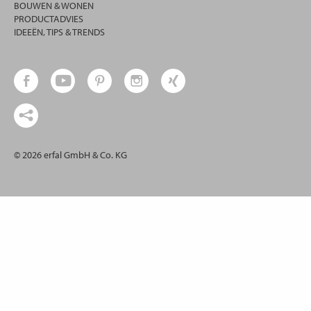
BOUWEN & WONEN
PRODUCTADVIES
IDEEËN, TIPS & TRENDS
© 2026 erfal GmbH & Co. KG