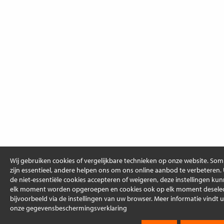
Wij gebruiken cookies of vergelijkbare technieken op onze website. So
zijn essentieel, andere helpen ons om ons online aanbod te verbeteren.
de niet-essentiële cookies accepteren of weigeren, deze instellingen ku
elk moment worden opgeroepen en cookies ook op elk moment deselec
bijvoorbeeld via de instellingen van uw browser. Meer informatie vindt u
onze gegevensbeschermingsverklaring