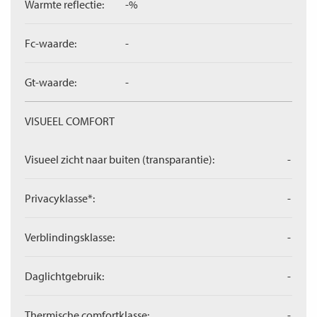
Warmte reflectie:
-%
Fc-waarde:
-
Gt-waarde:
-
VISUEEL COMFORT
Visueel zicht naar buiten (transparantie):
-
Privacyklasse*:
-
Verblindingsklasse:
-
Daglichtgebruik:
-
Thermische comfortklasse:
-