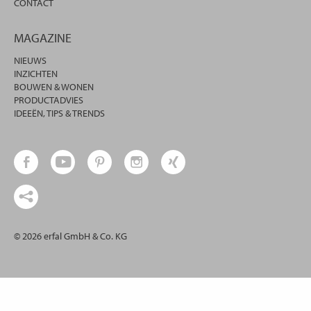
CONTACT
MAGAZINE
NIEUWS
INZICHTEN
BOUWEN & WONEN
PRODUCTADVIES
IDEEËN, TIPS & TRENDS
© 2026 erfal GmbH & Co. KG