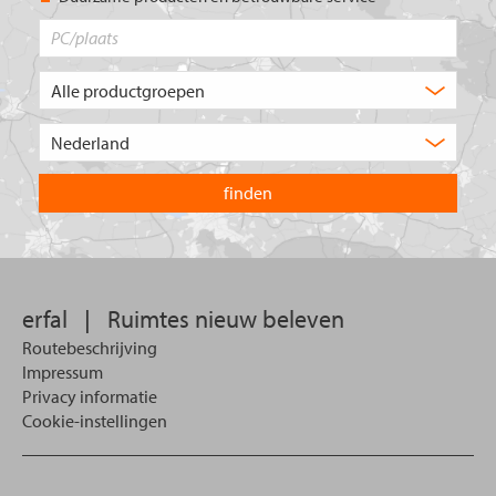
PC/plaats
Welk
type
product
Kies
zoekt
het
u?
land
waarin
u
wilt
zoeken.
erfal
|
Ruimtes nieuw beleven
Routebeschrijving
Impressum
Privacy informatie
Cookie-instellingen