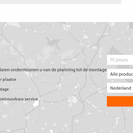
aren ondersteunen u van de planning tot de montage
er plaatse
ntage
betrouwbare service