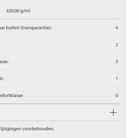
420,00 g/m
2
aar buiten (transparantie):
4
2
asse:
3
k:
1
fortklasse:
0
ijzigingen voorbehouden.