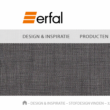
DESIGN & INSPIRATIE
PRODUCTEN
HOME
–
DESIGN & INSPIRATIE
–
STOFDESIGN VINDEN
–
3