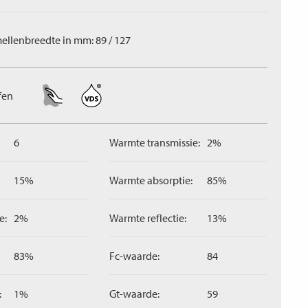
ellenbreedte in mm: 89 / 127
fen
6
Warmte transmissie:
2%
15%
Warmte absorptie:
85%
e:
2%
Warmte reflectie:
13%
83%
Fc-waarde:
84
:
1%
Gt-waarde:
59