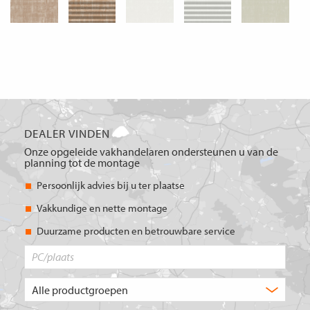
DEALER VINDEN
Onze opgeleide vakhandelaren ondersteunen u van de
planning tot de montage
Persoonlijk advies bij u ter plaatse
Vakkundige en nette montage
Duurzame producten en betrouwbare service
PC/plaats
Welk
type
product