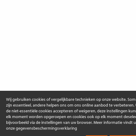
Wij gebruiken cookies of vergelijkbare technieken op onze website. So
zijn essentieel, andere helpen ons om ons online aanbod te verbeteren.
de niet-essentiële cookies accepteren of weigeren, deze instellingen ku
elk moment worden opgeroepen en cookies ook op elk moment deselec
bijvoorbeeld via de instellingen van uw browser. Meer informatie vindt u
onze gegevensbeschermingsverklaring