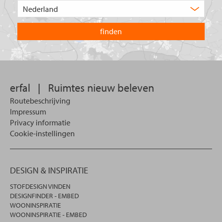
Kies
zoekt
het
u?
land
waarin
u
wilt
zoeken.
erfal
|
Ruimtes nieuw beleven
Routebeschrijving
Impressum
Privacy informatie
Cookie-instellingen
DESIGN & INSPIRATIE
STOFDESIGN VINDEN
DESIGNFINDER - EMBED
WOONINSPIRATIE
WOONINSPIRATIE - EMBED