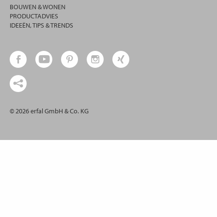
BOUWEN & WONEN
PRODUCTADVIES
IDEEËN, TIPS & TRENDS
© 2026 erfal GmbH & Co. KG