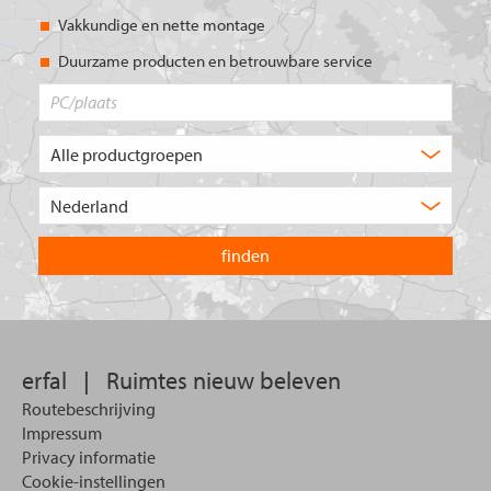
Vakkundige en nette montage
Duurzame producten en betrouwbare service
PC/plaats
Welk
type
product
Kies
zoekt
het
u?
land
waarin
u
wilt
zoeken.
erfal
|
Ruimtes nieuw beleven
Routebeschrijving
Impressum
Privacy informatie
Cookie-instellingen