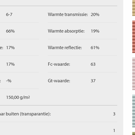
6-7
Warmte transmissie:
20%
66%
Warmte absorptie:
19%
e:
17%
Warmte reflectie:
61%
17%
Fc-waarde:
63
:
-%
Gt-waarde:
37
150,00 g/m
2
aar buiten (transparantie):
3
1