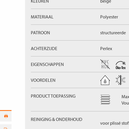
KLEUREN
beige
MATERIAAL
Polyester
PATROON
structureerde
ACHTERZIJDE
Perlex
EIGENSCHAPPEN
VOORDELEN
PRODUCT TOEPASSING
Max
Vou
REINIGING & ONDERHOUD
voor plissé sto