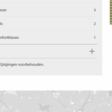
asse:
3
k:
2
fortklasse:
1
ijzigingen voorbehouden.