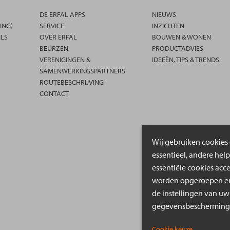
DE ERFAL APPS
NIEUWS
ING)
SERVICE
INZICHTEN
ILS
OVER ERFAL
BOUWEN & WONEN
BEURZEN
PRODUCTADVIES
VERENIGINGEN &
IDEEËN, TIPS & TRENDS
SAMENWERKINGSPARTNERS
ROUTEBESCHRIJVING
CONTACT
Wij gebruiken cookies 
essentieel, andere hel
essentiële cookies acc
worden opgeroepen en 
de instellingen van uw
gegevensbeschermings
Cookie keuze