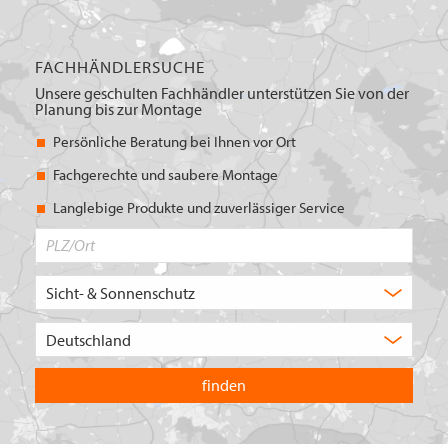
FACHHÄNDLERSUCHE
Unsere geschulten Fachhändler unterstützen Sie von der
Planung bis zur Montage
Persönliche Beratung bei Ihnen vor Ort
Fachgerechte und saubere Montage
Langlebige Produkte und zuverlässiger Service
PLZ/Ort
Produktbereich
Auswahl
Wählen
Sie
in
welchem
Land
Sie
suchen