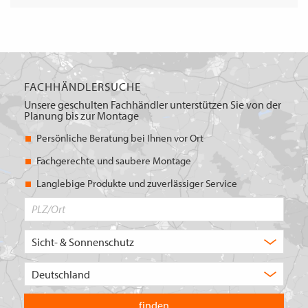
FACHHÄNDLERSUCHE
Unsere geschulten Fachhändler unterstützen Sie von der
Planung bis zur Montage
Persönliche Beratung bei Ihnen vor Ort
Fachgerechte und saubere Montage
Langlebige Produkte und zuverlässiger Service
PLZ/Ort
Produktbereich
Auswahl
Wählen
Sie
in
welchem