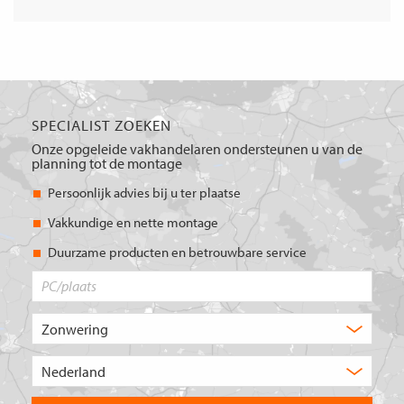
SPECIALIST ZOEKEN
Onze opgeleide vakhandelaren ondersteunen u van de
planning tot de montage
Persoonlijk advies bij u ter plaatse
Vakkundige en nette montage
Duurzame producten en betrouwbare service
PC/plaats
Welk
type
product
Kies
zoekt
het
u?
land