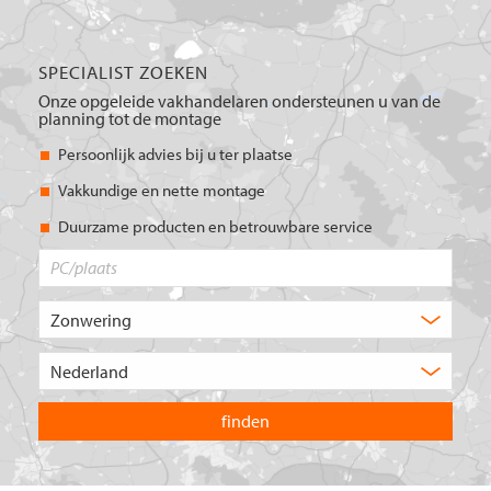
SPECIALIST ZOEKEN
Onze opgeleide vakhandelaren ondersteunen u van de
planning tot de montage
Persoonlijk advies bij u ter plaatse
Vakkundige en nette montage
Duurzame producten en betrouwbare service
PC/plaats
Welk
type
product
Kies
zoekt
het
u?
land
waarin
u
wilt
zoeken.