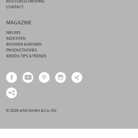
ROUTEBESCHRIJVING
CONTACT
MAGAZINE
NIEUWS
INZICHTEN
BOUWEN & WONEN
PRODUCTADVIES
IDEEËN, TIPS & TRENDS
© 2026 erfal GmbH & Co. KG