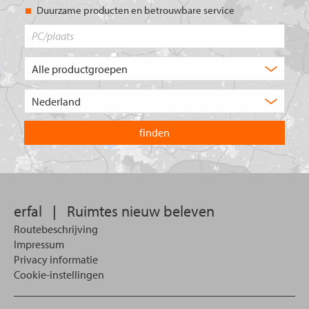
Duurzame producten en betrouwbare service
PC/plaats
Welk
type
product
Kies
zoekt
het
u?
land
waarin
u
wilt
zoeken.
erfal
|
Ruimtes nieuw beleven
Routebeschrijving
Impressum
Privacy informatie
Cookie-instellingen