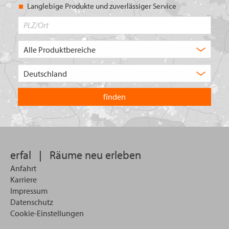
Langlebige Produkte und zuverlässiger Service
PLZ/Ort
Produktbereich
Auswahl
Wählen
Sie
in
welchem
Land
Sie
suchen
wollen
erfal
|
Räume neu erleben
Anfahrt
Karriere
Impressum
Datenschutz
Cookie-Einstellungen