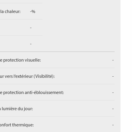
la chaleur:
-%
-
-
de protection visuelle:
-
r vers l‘extérieur (Visibilité):
-
de protection anti-éblouissement:
-
a lumière du jour:
-
confort thermique:
-