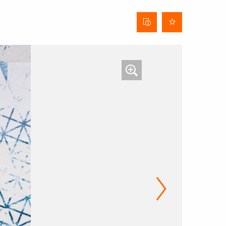
Fiche
technique
du tissu