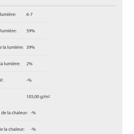
 lumière:
6-7
 lumière:
59%
 la lumière:
39%
la lumière:
2%
V:
-%
105,00 g/m
2
 de la chaleur:
-%
e la chaleur:
-%