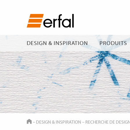
DESIGN & INSPIRATION
PRODUITS
HOME
–
DESIGN & INSPIRATION
–
RECHERCHE DE DESIG