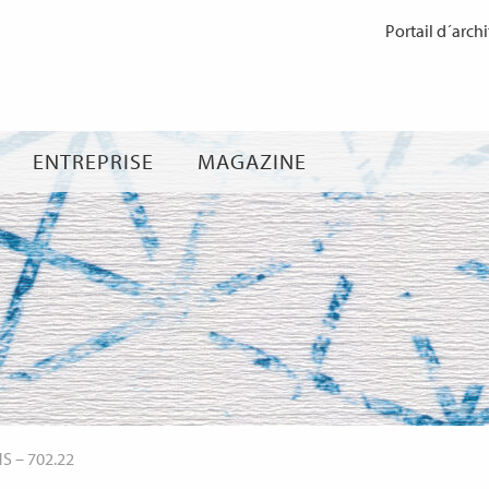
Passer
Portail d´archi
au
contenu
ENTREPRISE
MAGAZINE
NS
–
702.22